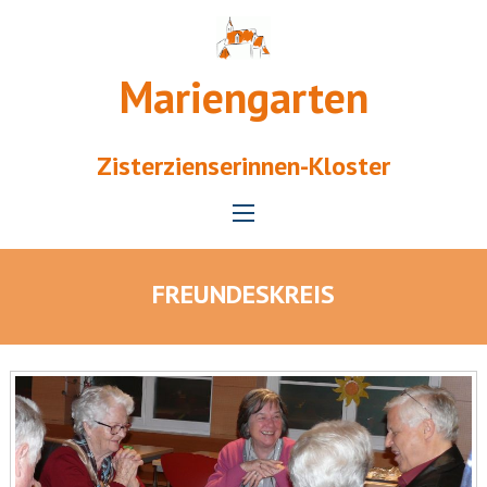
Mariengarten
Zisterzienserinnen-Kloster
FREUNDESKREIS