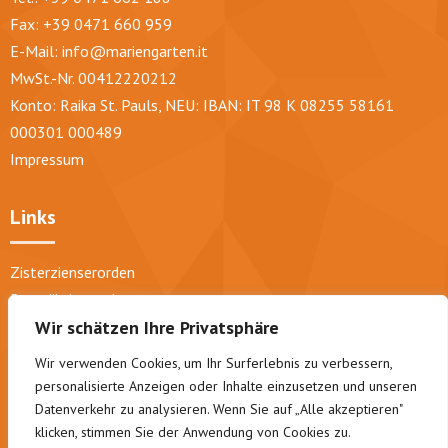
Fax: +39 0471 660 959
E-Mail:
info@mariengarten.it
MwSt.-Nr. 00412220212
Konto: Raika St. Pauls, NEU: IBAN: IT 98 K 08255 58161
000301 000489
Impressum
Links
Zisterzienserorden
Benediktinerorden
Trappisten
Wir schätzen Ihre Privatsphäre
Diözese Bozen-Brixen
Wir verwenden Cookies, um Ihr Surferlebnis zu verbessern,
Abtei Lichtenthal
personalisierte Anzeigen oder Inhalte einzusetzen und unseren
Pfarre St. Pauls
Datenverkehr zu analysieren. Wenn Sie auf „Alle akzeptieren"
klicken, stimmen Sie der Anwendung von Cookies zu.
Geistliche Konzerte