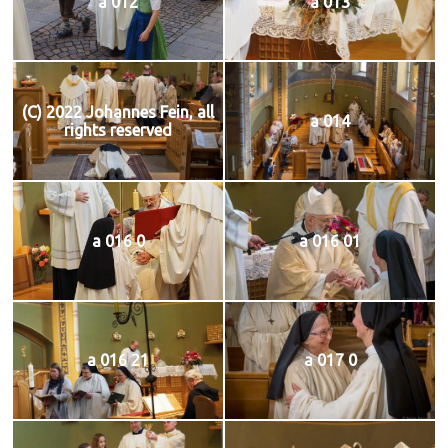
a 012
a 013
(C) 2022 Johannes Fein, all
a 014
rights reserved
a 016 0
a 016 01
a 016 21
a 017 0