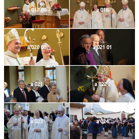
a 017 00
a 018
a 020 00
a 021 01
a 021
a 022 2
a 023
a 024