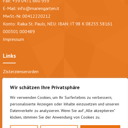
Fax: +39 0471 660 959
E-Mail:
info@mariengarten.it
MwSt.-Nr. 00412220212
Konto: Raika St. Pauls, NEU: IBAN: IT 98 K 08255 58161
000301 000489
Impressum
Links
Zisterzienserorden
Benediktinerorden
Wir schätzen Ihre Privatsphäre
Trappisten
Diözese Bozen-Brixen
Wir verwenden Cookies, um Ihr Surferlebnis zu verbessern,
Abtei Lichtenthal
personalisierte Anzeigen oder Inhalte einzusetzen und unseren
Pfarre St. Pauls
Datenverkehr zu analysieren. Wenn Sie auf „Alle akzeptieren"
klicken, stimmen Sie der Anwendung von Cookies zu.
Geistliche Konzerte