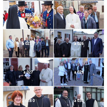
a 025 0
a 025 2
a 025 1
a 026
a 027
a 029
a 028 0
a 030