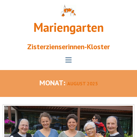
Mariengarten
Zisterzienserinnen-Kloster
MONAT:
AUGUST 2025