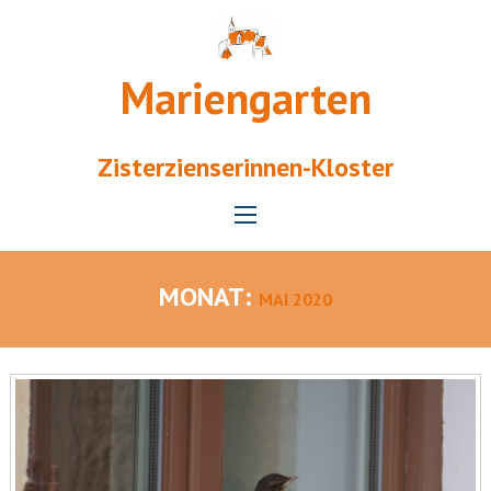
Mariengarten
Zisterzienserinnen-Kloster
MONAT:
MAI 2020