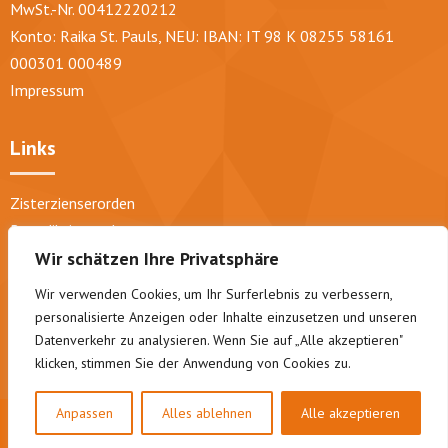
MwSt.-Nr. 00412220212
Konto: Raika St. Pauls, NEU: IBAN: IT 98 K 08255 58161
000301 000489
Impressum
Links
Zisterzienserorden
Benediktinerorden
Trappisten
Wir schätzen Ihre Privatsphäre
Diözese Bozen-Brixen
Wir verwenden Cookies, um Ihr Surferlebnis zu verbessern,
Abtei Lichtenthal
personalisierte Anzeigen oder Inhalte einzusetzen und unseren
Pfarre St. Pauls
Datenverkehr zu analysieren. Wenn Sie auf „Alle akzeptieren"
klicken, stimmen Sie der Anwendung von Cookies zu.
Geistliche Konzerte
Anpassen
Alles ablehnen
Alle akzeptieren
2024 © Mariengarten - Kloster in Südtirol