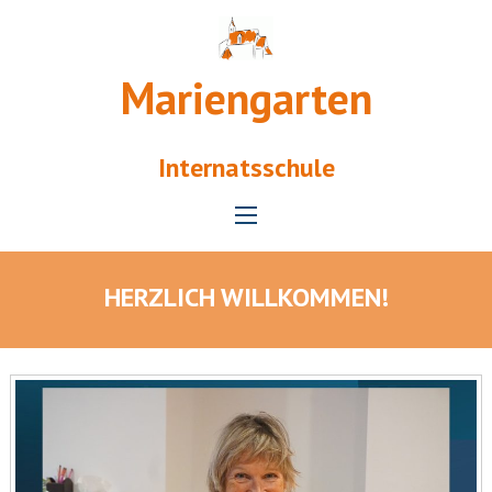
Mariengarten
Internatsschule
HERZLICH WILLKOMMEN!