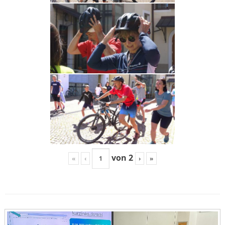
von
2
«
‹
›
»